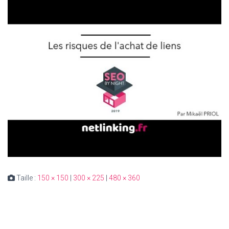
Taille :
150 × 150
|
300 × 225
|
480 × 360