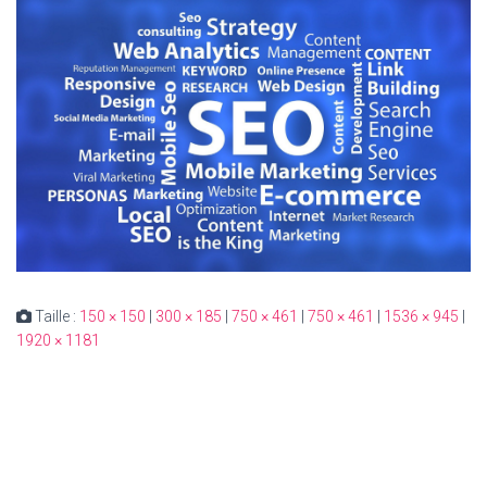
Taille :
150 × 150
|
300 × 185
|
750 × 461
|
750 × 461
|
1536 × 945
|
1920 × 1181