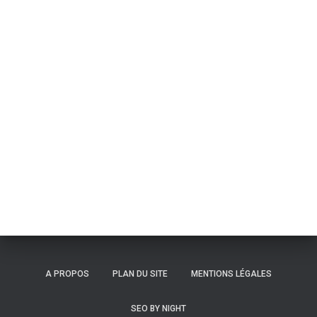
V
o
u
s
A PROPOS
PLAN DU SITE
MENTIONS LÉGALES
r
SEO BY NIGHT
e