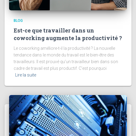
o
d
e
BLOG
s
Est-ce que travailler dans un
d
coworking augmente la productivité ?
e
Le coworking améliore-t-il la productivité ? La nouvelle
p
tendance dans le monde du travail est le bien-être des
a
travailleurs. Il est prouvé qu’un travailleur bien dans son
i
cadre de travail est plus productif. C’est pourquoi
e
Lire la suite
m
e
n
t
c
o
m
p