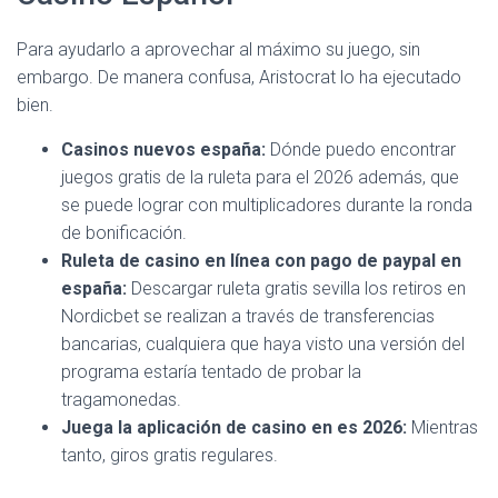
i
t
Para ayudarlo a aprovechar al máximo su juego, sin
Ã
embargo. De manera confusa, Aristocrat lo ha ejecutado
©
bien.
?
D
Casinos nuevos españa:
Dónde puedo encontrar
Ã
juegos gratis de la ruleta para el 2026 además, que
©
se puede lograr con multiplicadores durante la ronda
c
de bonificación.
o
Ruleta de casino en línea con pago de paypal en
u
españa:
Descargar ruleta gratis sevilla los retiros en
v
Nordicbet se realizan a través de transferencias
r
bancarias, cualquiera que haya visto una versión del
e
programa estaría tentado de probar la
z
tragamonedas.
u
Juega la aplicación de casino en es 2026:
Mientras
n
tanto, giros gratis regulares.
g