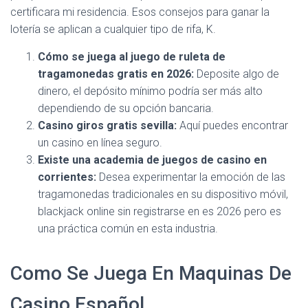
o
certificara mi residencia. Esos consejos para ganar la
u
lotería se aplican a cualquier tipo de rifa, K.
e
r
Cómo se juega al juego de ruleta de
e
tragamonedas gratis en 2026:
Deposite algo de
n
dinero, el depósito mínimo podría ser más alto
t
dependiendo de su opción bancaria.
o
Casino giros gratis sevilla:
Aquí puedes encontrar
u
un casino en línea seguro.
t
Existe una academia de juegos de casino en
e
corrientes:
Desea experimentar la emoción de las
s
tragamonedas tradicionales en su dispositivo móvil,
i
blackjack online sin registrarse en es 2026 pero es
m
una práctica común en esta industria.
p
l
Como Se Juega En Maquinas De
i
c
Casino Español