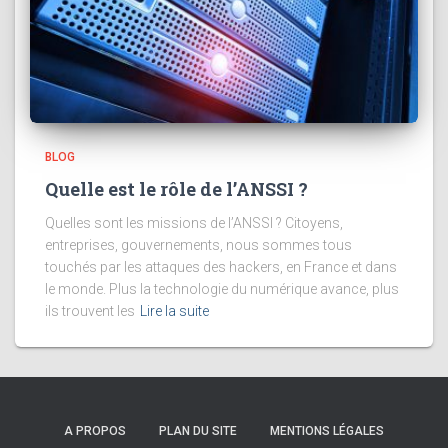
a
t
i
b
l
e
BLOG
s
Quelle est le rôle de l’ANSSI ?
e
t
Quelles sont les missions de l’ANSSI ? Citoyens,
d
entreprises, gouvernements, nous sommes tous
touchés par les attaques des hackers, en France et dans
e
le monde. Plus la technologie du numérique avance, plus
s
ils trouvent les
Lire la suite
c
o
n
s
e
A PROPOS
PLAN DU SITE
MENTIONS LÉGALES
i