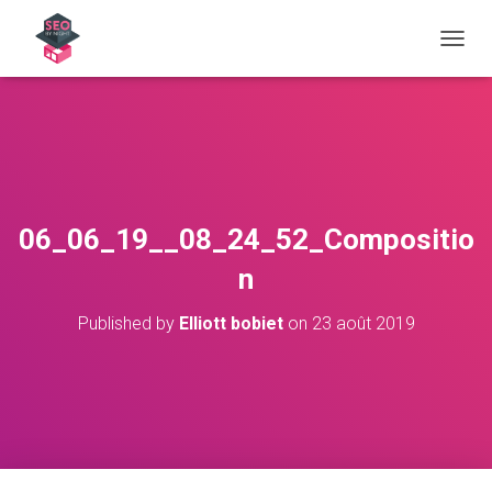
OUVRI
06_06_19__08_24_52_Compositio
n
Published by
Elliott bobiet
on
23 août 2019