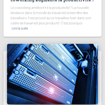
a
Le coworking améliore-t-il la productivité ? La nouvelle
t
tendance dans le monde du travail est le bien-être des
e
travailleurs. Il est prouvé qu’un travailleur bien dans son
f
cadre de travail est plus productif. C’est pourquoi
o
Lire la suite
r
m
e
s
,
l
e
s
m
Ã
©
t
h