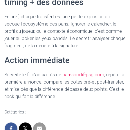
timing + des données
i
t
En bref, chaque transfert est une petite explosion qui
Ã
secoue l’écosystème des paris. Ignorer le calendrier, le
©
profil du joueur, ou le contexte économique, c’est comme
?
jouer au poker les yeux bandés. Le secret : analyser chaque
D
fragment, de la rumeur à la signature.
Ã
©
Action immédiate
c
o
Surveille le fil d’actualités de
pari-sportif-psg.com
, repère la
u
première annonce, compare les cotes pré‑et post‑transfer,
v
et mise dès que la différence dépasse deux points. C’est le
r
hack qui fait la différence.
e
z
u
Catégories :
n
g