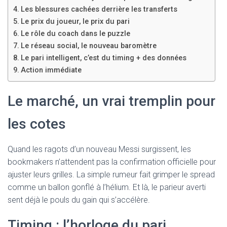
r
Les blessures cachées derrière les transferts
e
Le prix du joueur, le prix du pari
c
Le rôle du coach dans le puzzle
h
Le réseau social, le nouveau baromètre
e
Le pari intelligent, c’est du timing + des données
r
Action immédiate
c
h
Le marché, un vrai tremplin pour
e
z
les cotes
u
n
Quand les ragots d’un nouveau Messi surgissent, les
c
bookmakers n’attendent pas la confirmation officielle pour
a
ajuster leurs grilles. La simple rumeur fait grimper le spread
s
comme un ballon gonflé à l’hélium. Et là, le parieur averti
i
sent déjà le pouls du gain qui s’accélère.
n
o
Timing : l’horloge du pari