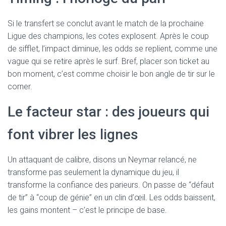
e
n
Si le transfert se conclut avant le match de la prochaine
l
Ligue des champions, les cotes explosent. Après le coup
i
de sifflet, l’impact diminue, les odds se replient, comme une
g
vague qui se retire après le surf. Bref, placer son ticket au
n
bon moment, c’est comme choisir le bon angle de tir sur le
e
corner.
a
c
Le facteur star : des joueurs qui
c
e
font vibrer les lignes
p
t
Un attaquant de calibre, disons un Neymar relancé, ne
a
transforme pas seulement la dynamique du jeu, il
n
transforme la confiance des parieurs. On passe de “défaut
t
de tir” à “coup de génie” en un clin d’œil. Les odds baissent,
l
les gains montent – c’est le principe de base.
a