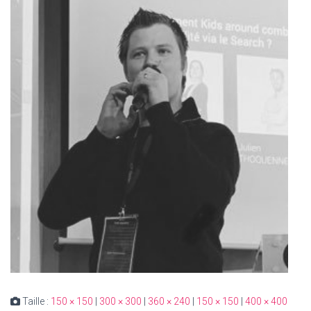
Taille :
150 × 150
|
300 × 300
|
360 × 240
|
150 × 150
|
400 × 400