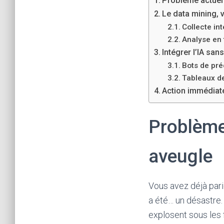
Problème actuel 
u
Le data mining, 
s
Collecte int
r
Analyse en 
e
Intégrer l’IA san
c
Bots de pré
Tableaux de
h
Action immédiate 
e
r
Problème 
c
h
aveugle
e
z
u
Vous avez déjà pari
n
a été… un désastre. 
c
explosent sous les f