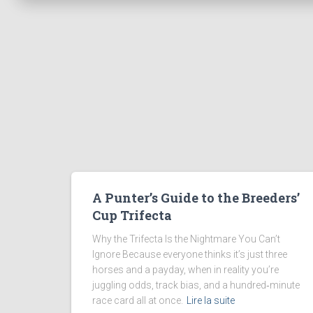
©
?
D
Ã
©
c
o
u
v
r
A Punter’s Guide to the Breeders’
e
Cup Trifecta
z
Why the Trifecta Is the Nightmare You Can’t
u
Ignore Because everyone thinks it’s just three
n
horses and a payday, when in reality you’re
juggling odds, track bias, and a hundred‑minute
g
race card all at once.
Lire la suite
u