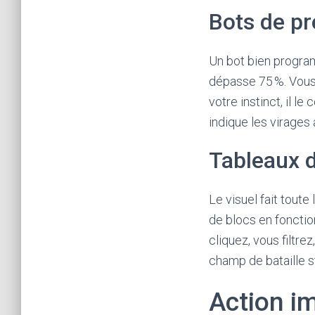
c
Bots de pr
a
i
Un bot bien program
r
dépasse 75 %. Vous 
e
votre instinct, il 
p
indique les virages à
o
u
Tableaux d
r
j
Le visuel fait tout
o
de blocs en fonction
u
cliquez, vous filtre
e
champ de bataille s
r
e
Action im
n