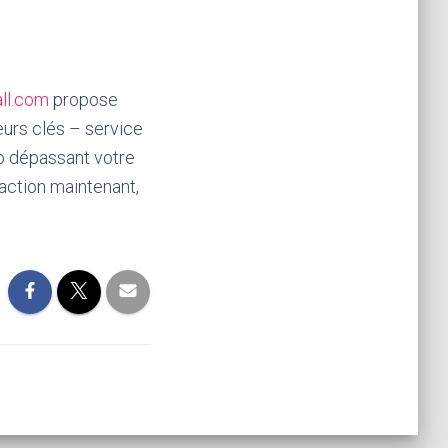
all.com
propose
teurs clés – service
io dépassant votre
’action maintenant,