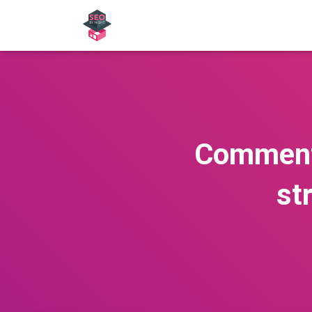
Comment 
st