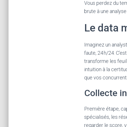
a
Vous perdez du temps
s
brute à une analyse 
i
Le data m
n
o
e
Imaginez un analyst
n
faute, 24 h/24. C’es
l
transforme les feui
i
intuition à la cert
g
que vos concurrents
n
Collecte in
e
a
c
Première étape, capt
c
spécialisés, les ré
e
regarder le score, 