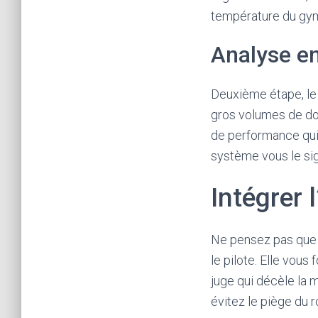
p
température du gymn
t
Analyse en
a
n
Deuxième étape, le
t
gros volumes de do
l
de performance qui
a
système vous le sig
c
a
Intégrer 
r
t
e
Ne pensez pas que l’
b
le pilote. Elle vous 
a
juge qui décèle la 
n
évitez le piège du 