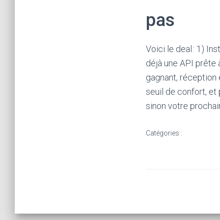
t
pas
o
u
Voici le deal : 1) I
t
déjà une API prête à
e
gagnant, réception 
s
seuil de confort, e
i
sinon votre prochai
m
p
Catégories :
l
i
c
i
t
Ã