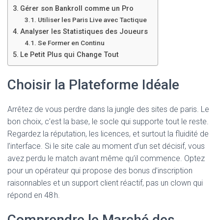
r
Gérer son Bankroll comme un Pro
e
Utiliser les Paris Live avec Tactique
c
Analyser les Statistiques des Joueurs
h
Se Former en Continu
e
Le Petit Plus qui Change Tout
r
c
Choisir la Plateforme Idéale
h
e
Arrêtez de vous perdre dans la jungle des sites de paris. Le
z
bon choix, c’est la base, le socle qui supporte tout le reste.
u
Regardez la réputation, les licences, et surtout la fluidité de
n
l’interface. Si le site cale au moment d’un set décisif, vous
c
avez perdu le match avant même qu’il commence. Optez
a
pour un opérateur qui propose des bonus d’inscription
s
raisonnables et un support client réactif, pas un clown qui
i
répond en 48 h.
n
o
Comprendre le Marché des