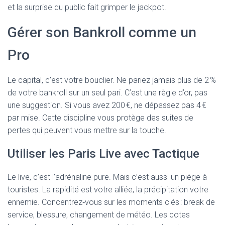
c
et la surprise du public fait grimper le jackpot.
a
r
Gérer son Bankroll comme un
t
Pro
e
b
a
Le capital, c’est votre bouclier. Ne pariez jamais plus de 2 %
n
de votre bankroll sur un seul pari. C’est une règle d’or, pas
c
une suggestion. Si vous avez 200 €, ne dépassez pas 4 €
a
par mise. Cette discipline vous protège des suites de
i
pertes qui peuvent vous mettre sur la touche.
r
Utiliser les Paris Live avec Tactique
e
p
Le live, c’est l’adrénaline pure. Mais c’est aussi un piège à
o
touristes. La rapidité est votre alliée, la précipitation votre
u
ennemie. Concentrez‑vous sur les moments clés : break de
r
service, blessure, changement de météo. Les cotes
j