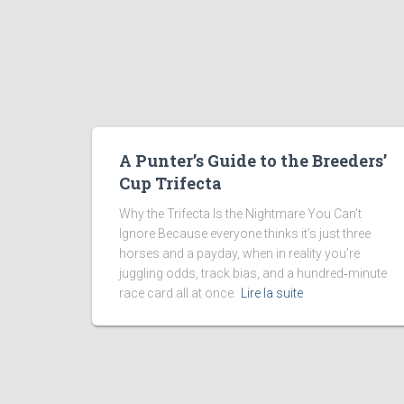
©
?
D
Ã
©
c
A Punter’s Guide to the Breeders’
o
Cup Trifecta
u
Why the Trifecta Is the Nightmare You Can’t
v
Ignore Because everyone thinks it’s just three
r
horses and a payday, when in reality you’re
e
juggling odds, track bias, and a hundred‑minute
z
race card all at once.
Lire la suite
u
n
g
u