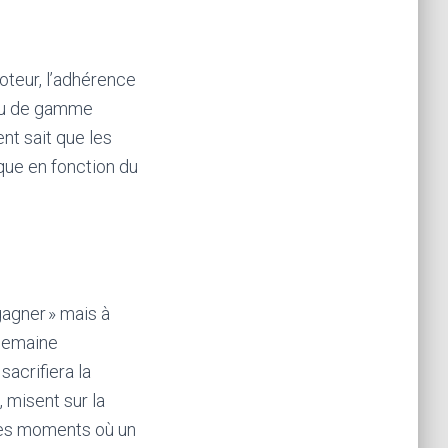
moteur, l’adhérence
ieu de gamme
nt sait que les
que en fonction du
agner » mais à
a semaine
sacrifiera la
, misent sur la
 les moments où un