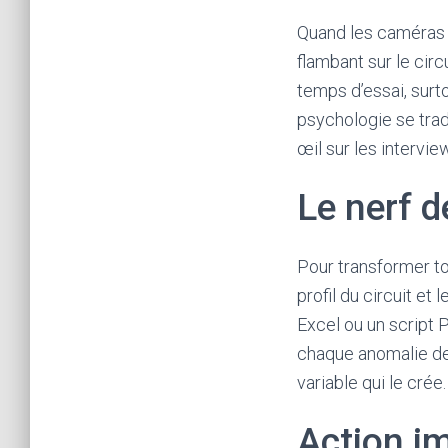
c
Quand les caméras b
a
flambant sur le cir
i
temps d’essai, surto
r
psychologie se tra
e
œil sur les intervie
p
o
Le nerf d
u
r
j
Pour transformer to
o
profil du circuit et
u
Excel ou un script 
e
chaque anomalie dev
r
variable qui le crée
e
Action i
n