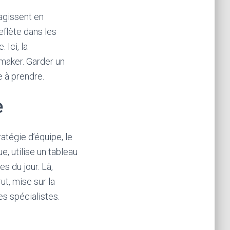
agissent en
eflète dans les
 Ici, la
maker. Garder un
e à prendre.
e
atégie d’équipe, le
e, utilise un tableau
s du jour. Là,
t, mise sur la
es spécialistes.