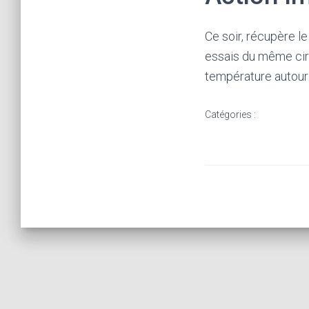
t
o
Ce soir, récupère l
u
essais du même circui
t
température autour
e
s
Catégories :
i
m
p
l
i
c
i
t
Ã