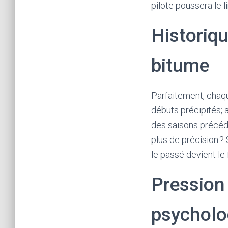
pilote poussera le l
p
t
Historiqu
a
n
bitume
t
l
Parfaitement, chaq
a
débuts précipités;
c
des saisons précéden
a
plus de précision ? 
r
le passé devient le 
t
e
Pression
b
a
psycholo
n