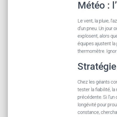
a
Météo : l’
s
i
Le vent, la pluie, l
n
d’un pneu. Un jour
o
explosent, alors qu
e
équipes ajustent la
n
thermomètre. Ignore
l
i
Stratégie 
g
n
Chez les géants co
e
tester la fiabilité,
a
précédente. Si l’un d
c
longévité pour prouv
c
constance, chercha
e