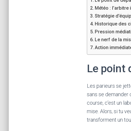
Le point de dépa
u
Météo : l’arbitre 
s
Stratégie d’équipe 
r
Historique des c
e
Pression médiat
c
Le nerf de la mise
h
Action immédiat
e
r
Le point 
c
h
Les parieurs se jet
e
sans se demander ce
z
course, c’est un lab
u
mise. Alors, si tu 
n
transforment un tour
c