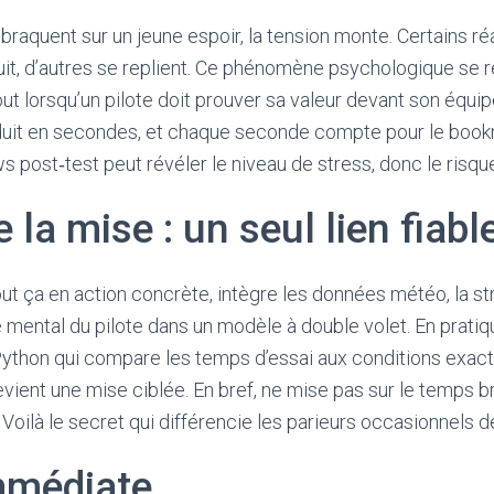
raquent sur un jeune espoir, la tension monte. Certains ré
cuit, d’autres se replient. Ce phénomène psychologique se r
ut lorsqu’un pilote doit prouver sa valeur devant son équipe.
duit en secondes, et chaque seconde compte pour le book
ws post‑test peut révéler le niveau de stress, donc le risqu
e la mise : un seul lien fiabl
ut ça en action concrète, intègre les données météo, la str
 le mental du pilote dans un modèle à double volet. En pratiqu
Python qui compare les temps d’essai aux conditions exacte
ient une mise ciblée. En bref, ne mise pas sur le temps bru
. Voilà le secret qui différencie les parieurs occasionnels d
mmédiate